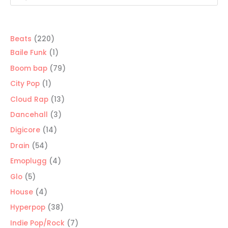
productos
220
Beats
220
productos
1
Baile Funk
1
producto
79
Boom bap
79
productos
1
City Pop
1
producto
13
Cloud Rap
13
productos
3
Dancehall
3
productos
14
Digicore
14
productos
54
Drain
54
productos
4
Emoplugg
4
productos
5
Glo
5
productos
4
House
4
productos
38
Hyperpop
38
productos
7
Indie Pop/Rock
7