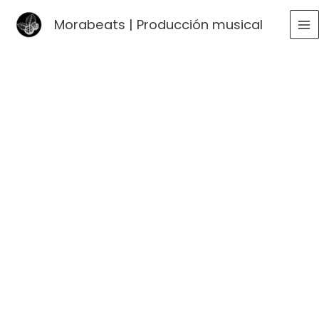
Ir
Morabeats | Producción musical
al
MA
contenido
ME