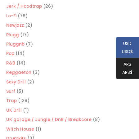
productos
26
Jerk / Hoodtrap
26
productos
78
Lo-Fi
78
productos
2
Newjazz
2
productos
17
Plugg
17
productos
USD
7
Pluggnb
7
USD$
productos
14
Pop
14
productos
14
R&B
14
ARS
productos
ARS$
3
Reggaeton
3
productos
2
Sexy Drill
2
productos
5
Surf
5
productos
128
Trap
128
productos
1
UK Drill
1
producto
8
UK garage / Jungle / DnB / Breakcore
8
productos
1
Witch House
1
producto
3
Drumkits
3