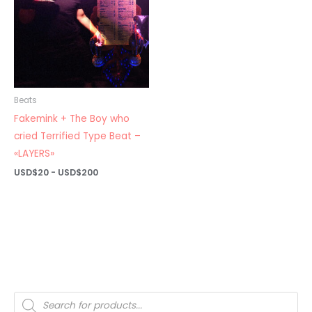
Beats
Fakemink + The Boy who
cried Terrified Type Beat –
«LAYERS»
Rango
USD$
20
-
USD$
200
de
precios:
desde
USD$20
hasta
USD$200
Búsqueda
de