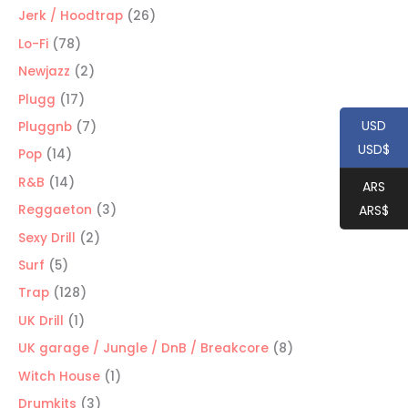
productos
26
Jerk / Hoodtrap
26
productos
78
Lo-Fi
78
productos
2
Newjazz
2
productos
17
Plugg
17
productos
USD
7
Pluggnb
7
USD$
productos
14
Pop
14
productos
14
R&B
14
ARS
productos
3
ARS$
Reggaeton
3
productos
2
Sexy Drill
2
productos
5
Surf
5
productos
128
Trap
128
productos
1
UK Drill
1
producto
8
UK garage / Jungle / DnB / Breakcore
8
productos
1
Witch House
1
producto
3
Drumkits
3