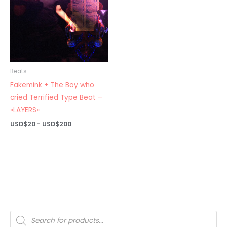
Beats
Fakemink + The Boy who
cried Terrified Type Beat –
«LAYERS»
Rango
USD$
20
-
USD$
200
de
precios:
desde
USD$20
hasta
USD$200
Búsqueda
de
productos