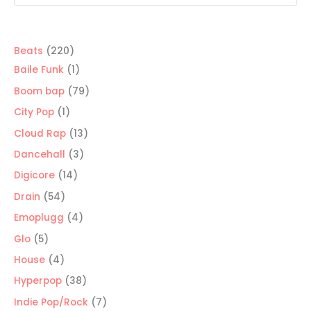
220
Beats
220
productos
1
Baile Funk
1
producto
79
Boom bap
79
productos
1
City Pop
1
producto
13
Cloud Rap
13
productos
3
Dancehall
3
productos
14
Digicore
14
productos
54
Drain
54
productos
4
Emoplugg
4
productos
5
Glo
5
productos
4
House
4
productos
38
Hyperpop
38
productos
7
Indie Pop/Rock
7