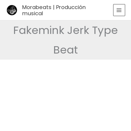
Ir
Morabeats | Producción
al
musical
MAI
contenido
MEN
Fakemink Jerk Type
Beat