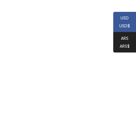
USD
USD$
ARS
ARS$