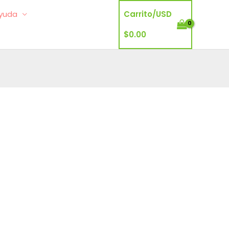
yuda
Carrito/
USD
$
0.00