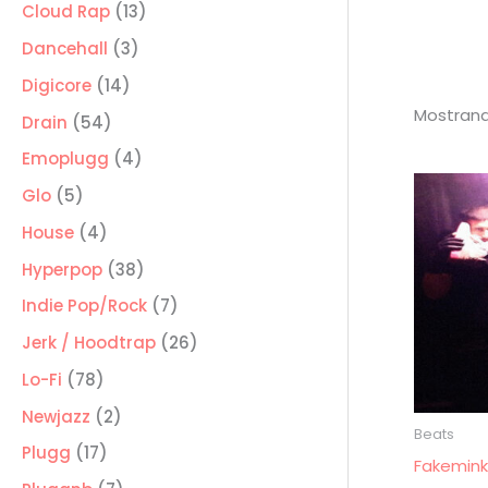
producto
13
Cloud Rap
13
productos
3
Dancehall
3
productos
14
Digicore
14
Mostrand
productos
54
Drain
54
productos
4
Emoplugg
4
productos
5
Glo
5
productos
4
House
4
productos
38
Hyperpop
38
productos
7
Indie Pop/Rock
7
productos
26
Jerk / Hoodtrap
26
productos
78
Lo-Fi
78
productos
2
Newjazz
2
Beats
productos
17
Plugg
17
Fakemink
productos