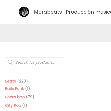
Ir
al
Morabeats | Producción music
contenido
Búsqueda
de
productos
220
Beats
220
productos
1
Baile Funk
1
producto
79
Boom bap
79
productos
1
City Pop
1