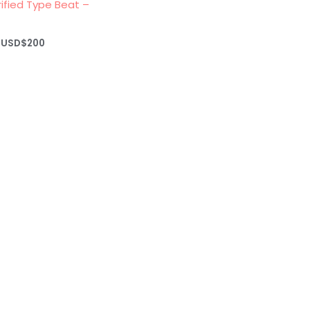
rified Type Beat –
Rango
USD$
200
de
precios:
desde
USD$20
hasta
USD$200