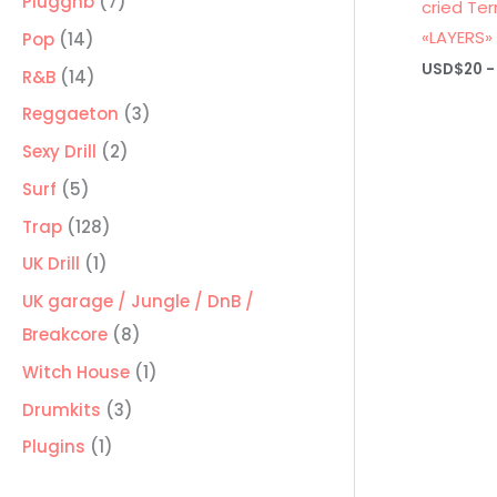
7
Pluggnb
7
cried Ter
productos
«LAYERS»
14
Pop
14
USD$
20
-
productos
14
R&B
14
productos
3
Reggaeton
3
productos
2
Sexy Drill
2
productos
5
Surf
5
productos
128
Trap
128
productos
1
UK Drill
1
producto
UK garage / Jungle / DnB /
8
Breakcore
8
productos
1
Witch House
1
producto
3
Drumkits
3
productos
1
Plugins
1
producto