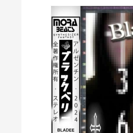
BLADEE
Scenecore
Type
BEATS
(prod.
mora)
[04]