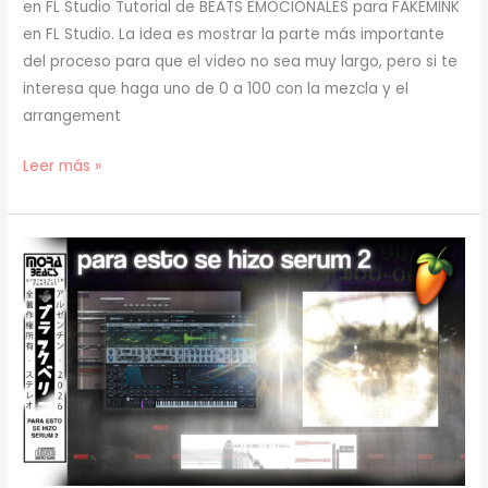
en FL Studio Tutorial de BEATS EMOCIONALES para FAKEMINK
en FL Studio. La idea es mostrar la parte más importante
del proceso para que el video no sea muy largo, pero si te
interesa que haga uno de 0 a 100 con la mezcla y el
arrangement
[
Leer más »
TUTORIAL
]
Cómo
Hacer
BEATS
EMOCIONALES
para
FAKEMINK
(prod.
mora)
[71]