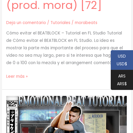
(prod. mora) [72]
Deja un comentario
/
Tutoriales
/
morabeats
Cómo evitar el BEATBLOCK – Tutorial en FL Studio Tutorial
de Cómo evitar el BEATBLOCK en FL Studio. La idea es
mostrar la parte más importante del proceso para que el
video no sea muy largo, pero si te interesa que haga uno
USD
de 0 a 100 con la mezcla y el arrangement comentá en
USD$
ARS
[
Leer más »
ARS$
TUTORIAL
]
Cómo
evitar
el
BEATBLOCK
(prod.