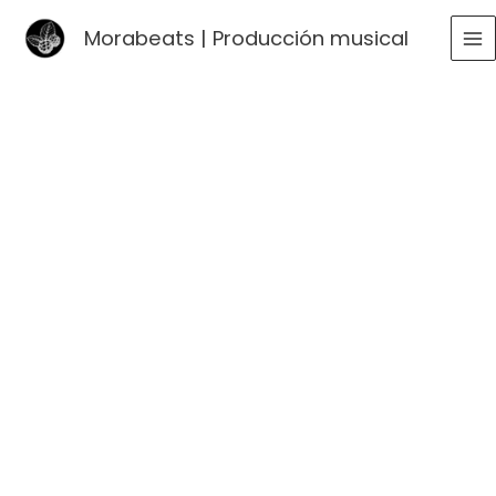
Ir
Morabeats | Producción musical
al
MA
contenido
ME