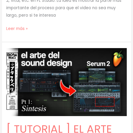
2, Vital, etc. en FL Studio. La idea es mostrar la parte más
importante del proceso para que el video no sea muy
largo, pero si te interesa
[
Leer más »
TUTORIAL
]
EL
ARTE
del
SOUND
DESIGN:
RESAMPLING
(prod.
mora)
[68]
[ TUTORIAL ] EL ARTE