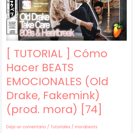
LUCY
BEDROQUE
(prod.
mora)
[75]
[ TUTORIAL ] Cómo
Hacer BEATS
EMOCIONALES (Old
Drake, Fakemink)
(prod. mora) [74]
Deja un comentario
/
Tutoriales
/
morabeats