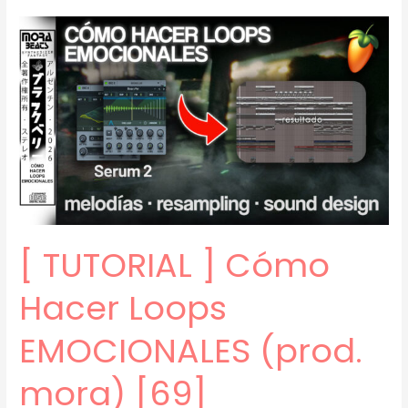
]
para
esto
se
hizo
serum
2
(prod.
mora)
[70]
[ TUTORIAL ] Cómo
Hacer Loops
EMOCIONALES (prod.
mora) [69]