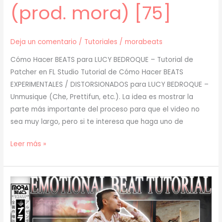
(prod. mora) [75]
Deja un comentario
/
Tutoriales
/
morabeats
Cómo Hacer BEATS para LUCY BEDROQUE – Tutorial de
Patcher en FL Studio Tutorial de Cómo Hacer BEATS
EXPERIMENTALES / DISTORSIONADOS para LUCY BEDROQUE –
Unmusique (Che, Prettifun, etc.). La idea es mostrar la
parte más importante del proceso para que el video no
sea muy largo, pero si te interesa que haga uno de
[
Leer más »
TUTORIAL
]
Cómo
Hacer
BEATS
para