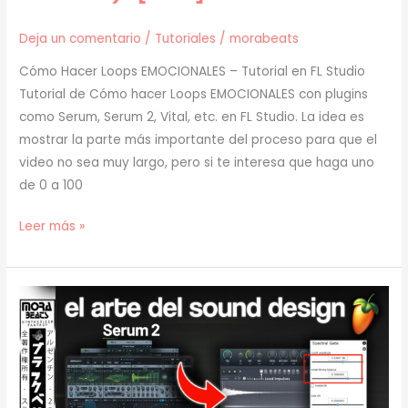
Deja un comentario
/
Tutoriales
/
morabeats
Cómo Hacer Loops EMOCIONALES – Tutorial en FL Studio
Tutorial de Cómo hacer Loops EMOCIONALES con plugins
como Serum, Serum 2, Vital, etc. en FL Studio. La idea es
mostrar la parte más importante del proceso para que el
video no sea muy largo, pero si te interesa que haga uno
de 0 a 100
[
Leer más »
TUTORIAL
]
Cómo
Hacer
Loops
EMOCIONALES
(prod.
mora)