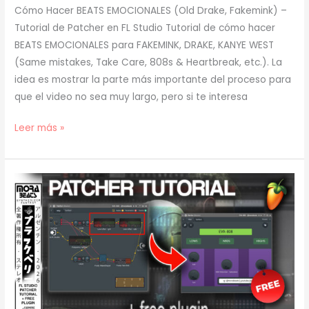
Cómo Hacer BEATS EMOCIONALES (Old Drake, Fakemink) –
Tutorial de Patcher en FL Studio Tutorial de cómo hacer
BEATS EMOCIONALES para FAKEMINK, DRAKE, KANYE WEST
(Same mistakes, Take Care, 808s & Heartbreak, etc.). La
idea es mostrar la parte más importante del proceso para
que el video no sea muy largo, pero si te interesa
[
Leer más »
TUTORIAL
]
Cómo
Hacer
BEATS
EMOCIONALES
(Old
Drake,
Fakemink)
(prod.