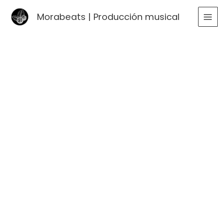
Ir
Morabeats | Producción musical
al
MA
contenido
ME