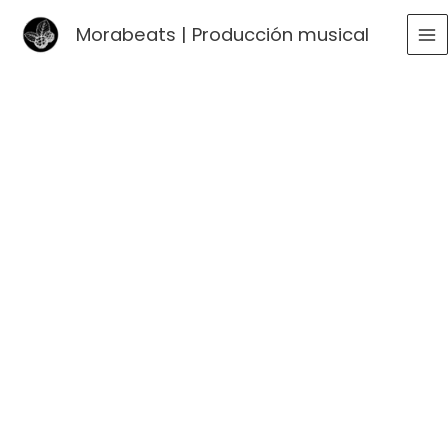
Ir
Morabeats | Producción musical
al
MA
contenido
ME