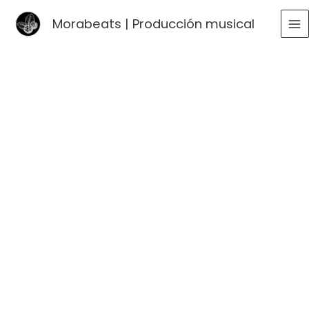
Ir
Morabeats | Producción musical
al
MA
contenido
ME