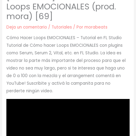
Loops EMOCIONALES (prod.
mora) [69]
Deja un comentario
/
Tutoriales
/ Por
morabeats
Cómo Hacer Loops EMOCIONALES – Tutorial en FL Studio
Tutorial de Cómo hacer Loops EMOCIONALES con plugins
como Serum, Serum 2, Vital, etc. en FL Studio. La idea es
mostrar la parte más importante del proceso para que el
video no sea muy largo, pero si te interesa que haga uno
de 0 a 100 con la mezcla y el arrangement comentá en
YouTube! Suscribite y activá la campanita para no
perderte ningún video.