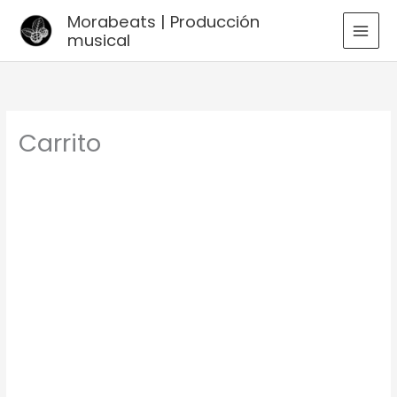
Ir
Morabeats | Producción
al
musical
MAI
contenido
MEN
Carrito