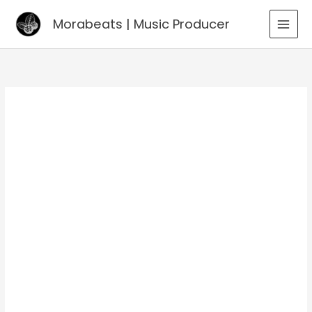
Go
Morabeats | Music Producer
to
MAI
content
MEN