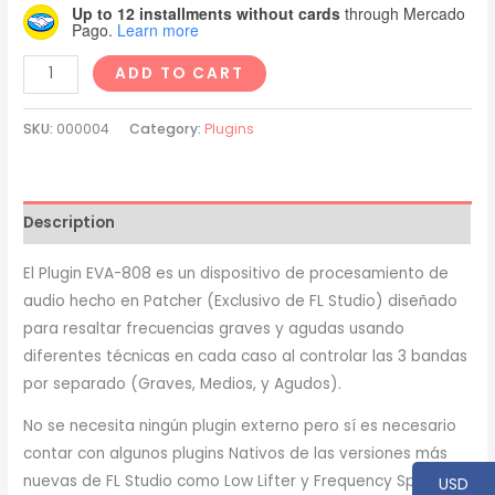
Up to 12 installments without cards
through Mercado
Pago.
Learn more
EVA-
ADD TO CART
808
(Patcher
SKU:
000004
Category:
Plugins
Plugin)
quantity
Description
El Plugin EVA-808 es un dispositivo de procesamiento de
audio hecho en Patcher (Exclusivo de FL Studio) diseñado
para resaltar frecuencias graves y agudas usando
diferentes técnicas en cada caso al controlar las 3 bandas
por separado (Graves, Medios, y Agudos).
No se necesita ningún plugin externo pero sí es necesario
contar con algunos plugins Nativos de las versiones más
nuevas de FL Studio como Low Lifter y Frequency Splitter.
USD