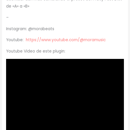
de «A» a «B»
–
Instagram: @morabeats
Youtube:
https://www.youtube.com/@moramusic
Youtube Video de este plugin: