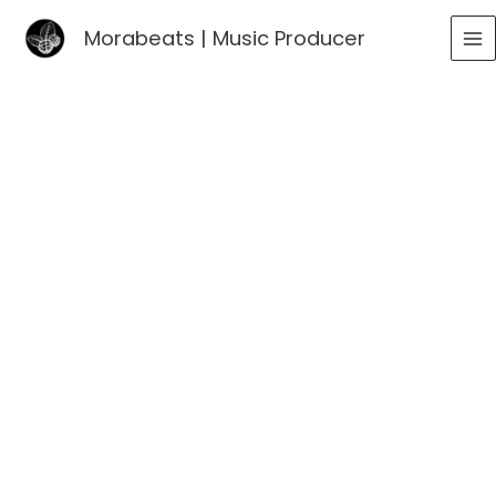
Go
Morabeats | Music Producer
to
MA
content
ME