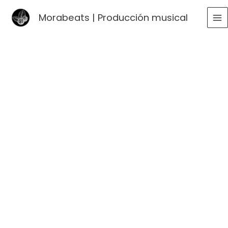
Ir
Morabeats | Producción musical
al
MA
contenido
ME