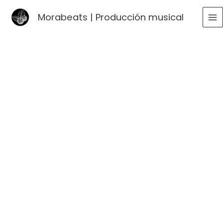
Ir
Morabeats | Producción musical
al
MA
contenido
ME