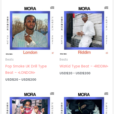
Beats
Beats
Pop Smoke UK Drill Type
WizKid Type Beat – «RIDDIM»
Beat – «LONDON»
Rango
USD$
20
-
USD$
200
de
Rango
USD$
20
-
USD$
200
precios:
de
desde
precios:
USD$20
desde
hasta
USD$20
USD$200
hasta
USD$200