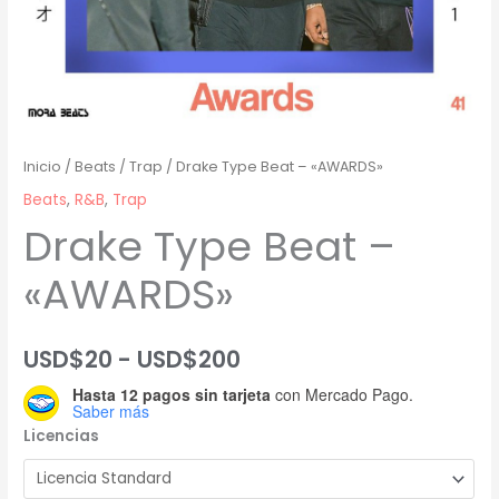
Inicio
/
Beats
/
Trap
/ Drake Type Beat – «AWARDS»
Beats
,
R&B
,
Trap
Drake Type Beat –
«AWARDS»
Rango
USD$
20
-
USD$
200
Hasta 12 pagos sin tarjeta
con Mercado Pago.
de
Saber más
Licencias
precios:
desde