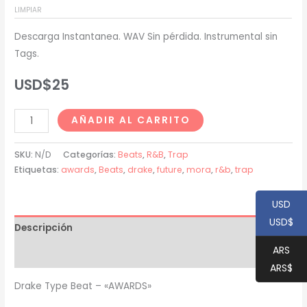
LIMPIAR
USD$20
Descarga Instantanea. WAV Sin pérdida. Instrumental sin
hasta
Tags.
USD$200
USD$
25
Drake
AÑADIR AL CARRITO
Type
Beat
SKU:
N/D
Categorías:
Beats
,
R&B
,
Trap
-
Etiquetas:
awards
,
Beats
,
drake
,
future
,
mora
,
r&b
,
trap
"AWARDS"
cantidad
USD
USD$
Descripción
ARS
Información adicional
ARS$
Drake Type Beat – «AWARDS»