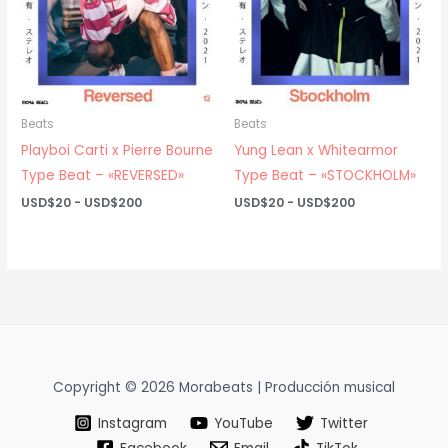
Beats
Beats
Playboi Carti x Pierre Bourne
Yung Lean x Whitearmor
Type Beat – «REVERSED»
Type Beat – «STOCKHOLM»
Rango
Rango
USD$
20
-
USD$
200
USD$
20
-
USD$
200
de
de
precios:
precios:
desde
desde
USD$20
USD$20
hasta
hasta
USD$200
USD$200
Copyright © 2026 Morabeats | Producción musical
Instagram
YouTube
Twitter