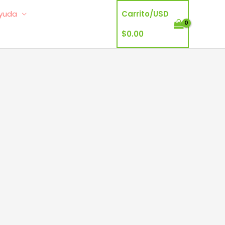
yuda
Carrito/
USD
$
0.00