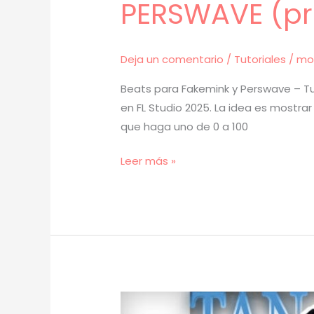
PERSWAVE (pr
Deja un comentario
/
Tutoriales
/
mo
Beats para Fakemink y Perswave – Tut
en FL Studio 2025. La idea es mostra
que haga uno de 0 a 100
[
Leer más »
TUTORIAL
]
Cómo
Hacer
BEATS
para
FAKEMINK
y