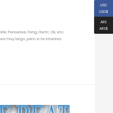
USD
USD$
ARS
ARS$
k, Perswave, Feng, Huntr, Ok, etc.
ea muy largo, pero si te interesa