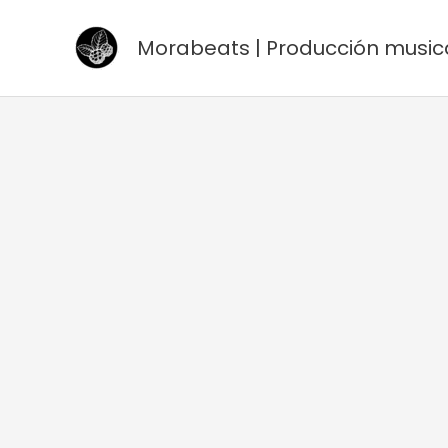
Ir
al
Morabeats | Producción music
contenido