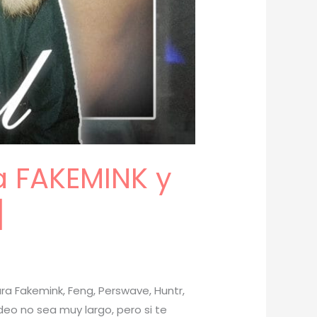
a FAKEMINK y
]
ra Fakemink, Feng, Perswave, Huntr,
deo no sea muy largo, pero si te