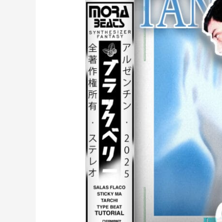
PERSWAVE
(prod.
mora)
[39]