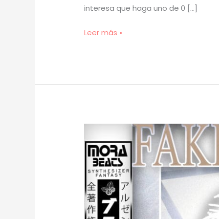
interesa que haga uno de 0 […]
[
Leer más »
TUTORIAL
]
Cómo
Hacer
BEATS
para
FAKEMINK
y
FENG
con
SAMPLES
(prod.
mora)
[44]