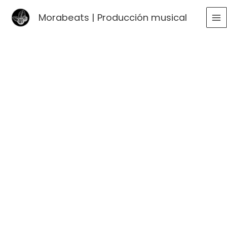
Ir
Morabeats | Producción musical
al
MA
contenido
ME