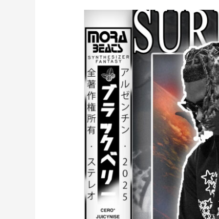
SHAKO
–
GRANDES
EXITOS
(Perswave,
Huntr,
Enzocerobulto)
(prod.
mora)
[35]