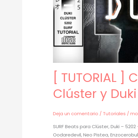
[ TUTORIAL ]
Clúster y Duk
Deja un comentario
/
Tutoriales
/
mo
SURF Beats para Clúster, Duki – 5202 
Oodaredevil, Neo Pistea, Enzocerobul