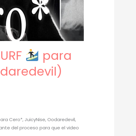
SURF
para
daredevil)
ara Cero*, JuicyNise, Oodaredevil,
rtante del proceso para que el video