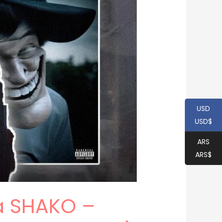
USD
USD$
ARS
ARS$
a SHAKO –