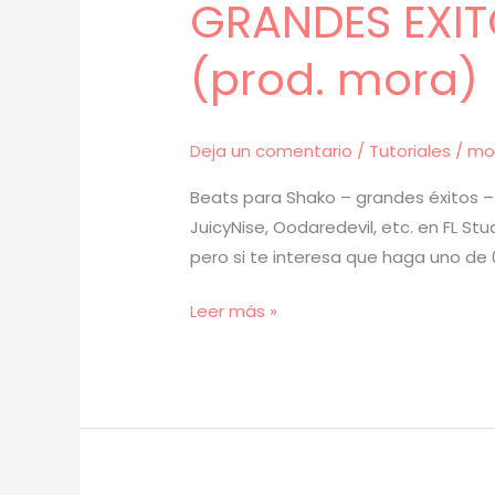
GRANDES EXITO
(prod. mora) 
Deja un comentario
/
Tutoriales
/
mo
Beats para Shako – grandes éxitos – 
JuicyNise, Oodaredevil, etc. en FL S
pero si te interesa que haga uno de 
[
Leer más »
TUTORIAL
]
Cómo
hacer
BEATS
para