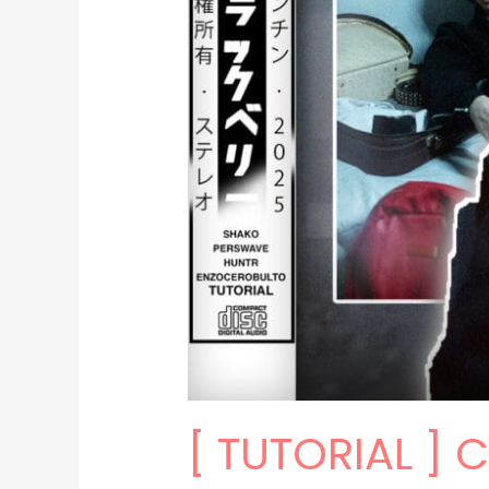
mora)
[36]
[ TUTORIAL ]