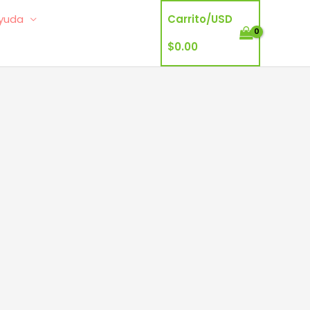
yuda
Carrito/
USD
$
0.00