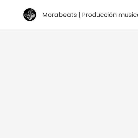
Ir
al
Morabeats | Producción music
contenido