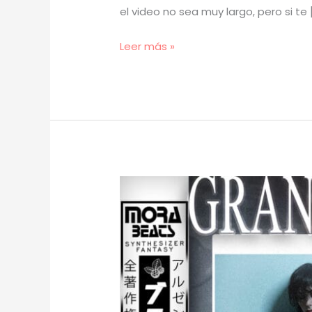
el video no sea muy largo, pero si te 
[
Leer más »
TUTORIAL
]
Cómo
Hacer
BEATS
de
SURF
para
Clúster
y
Duki
–
5202
(prod.