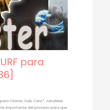
SURF para
36]
ara Clúster, Duki, Cero*, JuicyNise,
e más importante del proceso para que