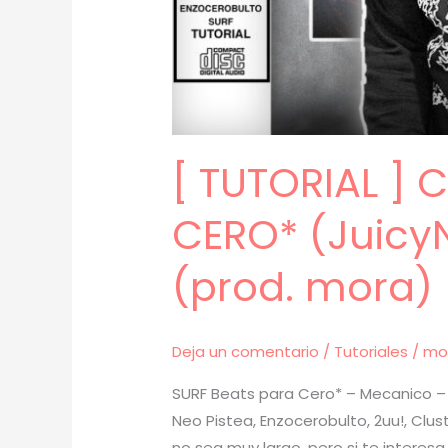
[ TUTORIAL ]
CERO* (JuicyN
(prod. mora) 
Deja un comentario
/
Tutoriales
/
mo
SURF Beats para Cero* – Mecanico – T
Neo Pistea, Enzocerobulto, 2uu!, Clus
no sea muy largo, pero si te interes