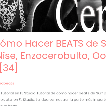
 Cómo Hacer BEATS de 
ise, Enzocerobulto, Oo
[34]
rabeats
utorial en FL Studio Tutorial de cómo hacer beats de Surf p
ter, etc. en FL Studio. La idea es mostrar la parte más impo
a que haga