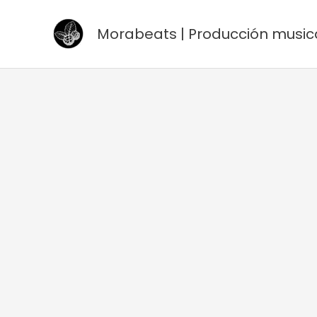
Ir
al
Morabeats | Producción music
contenido