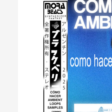
Con
VOCES
(prod.
mora)
[58]