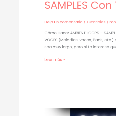
SAMPLES Con 
Deja un comentario
/
Tutoriales
/
mo
Cómo Hacer AMBIENT LOOPS – SAMPLES
VOCES (Melodías, voces, Pads, etc.) 
sea muy largo, pero si te interesa q
[
Leer más »
TUTORIAL
]
Cómo
Hacer
AMBIENT
LOOPS
–
SAMPLES