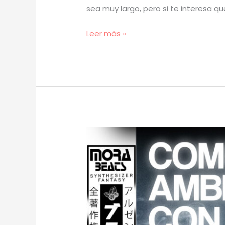
sea muy largo, pero si te interesa q
[
Leer más »
TUTORIAL
]
Cómo
Hacer
BEATS
Con
SAMPLES
PROPIOS
(prod.
mora)
[59]