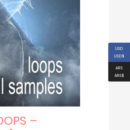
USD
USD$
ARS
ARS$
OOPS –