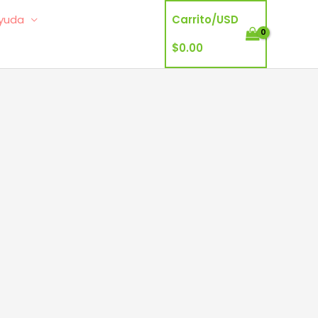
yuda
Carrito/
USD
$
0.00