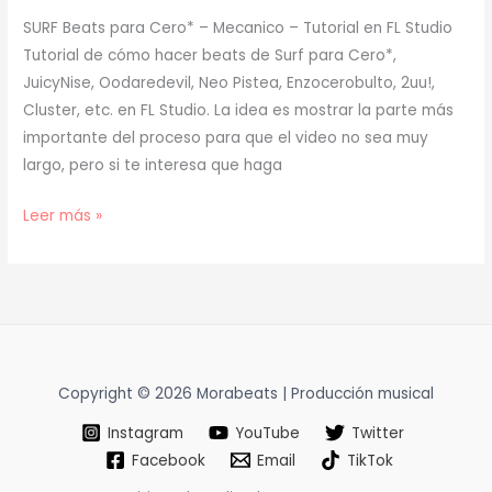
SURF Beats para Cero* – Mecanico – Tutorial en FL Studio
Tutorial de cómo hacer beats de Surf para Cero*,
JuicyNise, Oodaredevil, Neo Pistea, Enzocerobulto, 2uu!,
Cluster, etc. en FL Studio. La idea es mostrar la parte más
importante del proceso para que el video no sea muy
largo, pero si te interesa que haga
[
Leer más »
TUTORIAL
]
Cómo
Hacer
BEATS
de
Copyright © 2026 Morabeats | Producción musical
SURF
Instagram
YouTube
Twitter
Facebook
Email
TikTok
para
CERO*