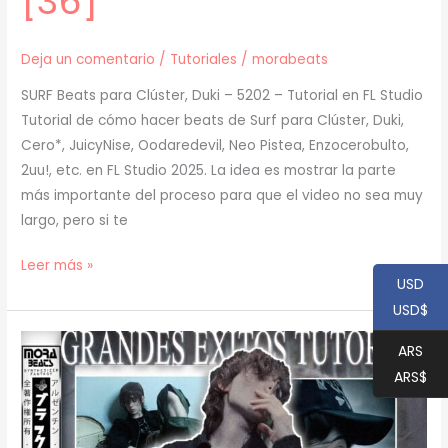
[36]
Deja un comentario
/
Tutoriales
/
morabeats
SURF Beats para Clúster, Duki – 5202 – Tutorial en FL Studio
Tutorial de cómo hacer beats de Surf para Clúster, Duki,
Cero*, JuicyNise, Oodaredevil, Neo Pistea, Enzocerobulto,
2uu!, etc. en FL Studio 2025. La idea es mostrar la parte
más importante del proceso para que el video no sea muy
largo, pero si te
[
Leer más »
USD
TUTORIAL
USD$
]
Cómo
ARS
Hacer
ARS$
BEATS
de
SURF