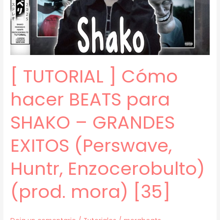
para
Clúster
y
Duki
–
[ TUTORIAL ] Cómo
5202
(prod.
hacer BEATS para
mora)
[36]
SHAKO – GRANDES
EXITOS (Perswave,
Huntr, Enzocerobulto)
(prod. mora) [35]