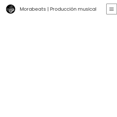
Ir
Morabeats | Producción musical
al
MA
contenido
ME