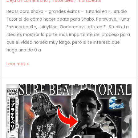
Deja un comentario
/
Tutoriales
/
morabeats
Beats para Shako – grandes éxitos – Tutorial en FL Studio
Tutorial de cómo hacer beats para Shako, Perswave, Huntr,
Enzocerobulto, JuicyNise, Oodaredevil, etc. en FL Studio. La
idea es mostrar la parte más importante del proceso para
que el video no sea muy largo, pero si te interesa que
haga uno de 0 a
[
Leer más »
TUTORIAL
]
Cómo
hacer
BEATS
para
SHAKO
–
GRANDES