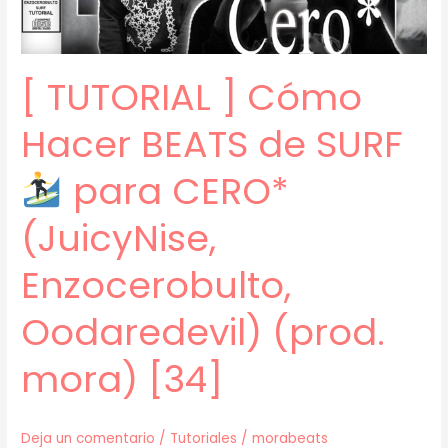
EXITOS
(Perswave,
Huntr,
[ TUTORIAL ] Cómo
Enzocerobulto)
(prod.
Hacer BEATS de SURF
mora)
[35]
para CERO*
(JuicyNise,
Enzocerobulto,
Oodaredevil) (prod.
mora) [34]
Deja un comentario
/
Tutoriales
/
morabeats