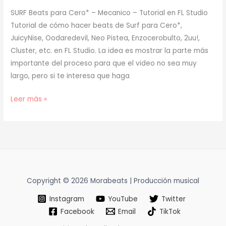
SURF Beats para Cero* – Mecanico – Tutorial en FL Studio
Tutorial de cómo hacer beats de Surf para Cero*,
JuicyNise, Oodaredevil, Neo Pistea, Enzocerobulto, 2uu!,
Cluster, etc. en FL Studio. La idea es mostrar la parte más
importante del proceso para que el video no sea muy
largo, pero si te interesa que haga
[
Leer más »
TUTORIAL
]
Cómo
Hacer
BEATS
de
Copyright © 2026 Morabeats | Producción musical
SURF
Instagram
YouTube
Twitter
Facebook
Email
TikTok
para
CERO*