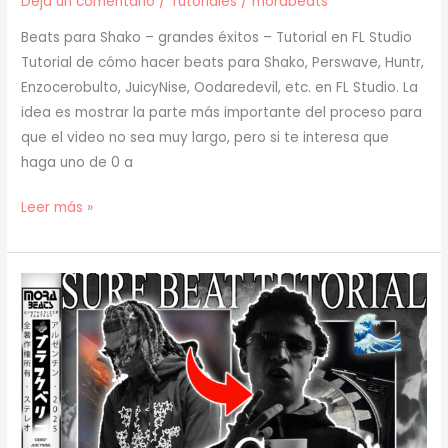
Deja un comentario
/
Tutoriales
/
morabeats
Beats para Shako – grandes éxitos – Tutorial en FL Studio
Tutorial de cómo hacer beats para Shako, Perswave, Huntr,
Enzocerobulto, JuicyNise, Oodaredevil, etc. en FL Studio. La
idea es mostrar la parte más importante del proceso para
que el video no sea muy largo, pero si te interesa que
haga uno de 0 a
[
Leer más »
TUTORIAL
]
Cómo
hacer
BEATS
para
SHAKO
–
GRANDES