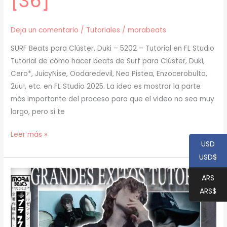
[36]
Deja un comentario
/
Tutoriales
/
morabeats
SURF Beats para Clúster, Duki – 5202 – Tutorial en FL Studio
Tutorial de cómo hacer beats de Surf para Clúster, Duki,
Cero*, JuicyNise, Oodaredevil, Neo Pistea, Enzocerobulto,
2uu!, etc. en FL Studio 2025. La idea es mostrar la parte
más importante del proceso para que el video no sea muy
largo, pero si te
[
Leer más »
USD
TUTORIAL
USD$
]
Cómo
ARS
Hacer
ARS$
BEATS
de
SURF