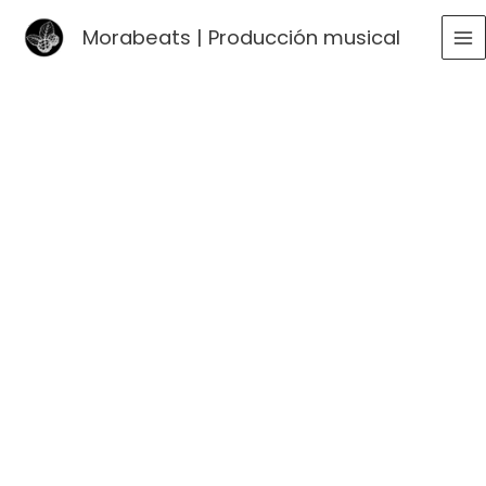
Ir
Morabeats | Producción musical
al
MA
contenido
ME