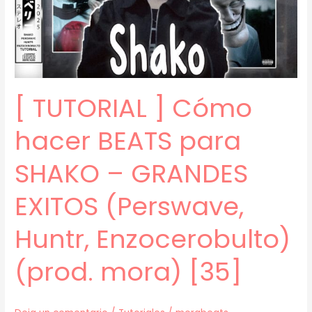
para
Clúster
y
Duki
–
[ TUTORIAL ] Cómo
5202
(prod.
hacer BEATS para
mora)
[36]
SHAKO – GRANDES
EXITOS (Perswave,
Huntr, Enzocerobulto)
(prod. mora) [35]