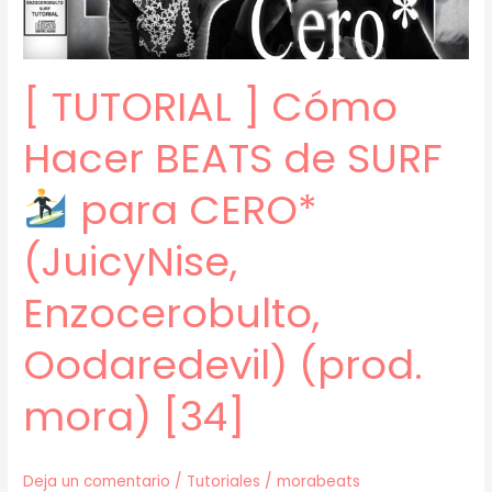
EXITOS
(Perswave,
Huntr,
[ TUTORIAL ] Cómo
Enzocerobulto)
(prod.
Hacer BEATS de SURF
mora)
[35]
para CERO*
(JuicyNise,
Enzocerobulto,
Oodaredevil) (prod.
mora) [34]
Deja un comentario
/
Tutoriales
/
morabeats