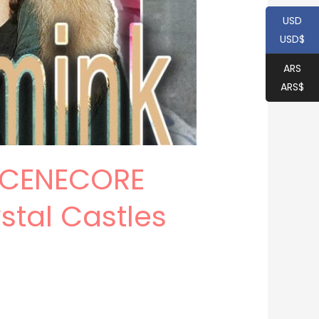
USD
USD$
ARS
ARS$
 SCENECORE
stal Castles