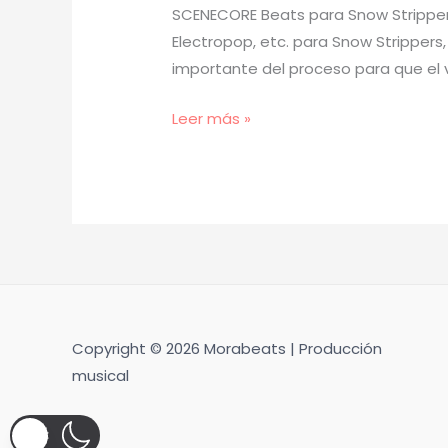
SCENECORE Beats para Snow Strippers
Electropop, etc. para Snow Strippers,
importante del proceso para que el v
[
Leer más »
TUTORIAL
]
Cómo
Hacer
Beats
de
SCENECORE
para
Copyright © 2026 Morabeats | Producción
Snow
musical
Strippers,
Fakemink
y