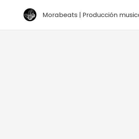
Ir
al
Morabeats | Producción music
contenido