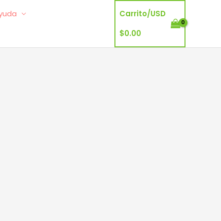
yuda
Carrito/
USD
$
0.00