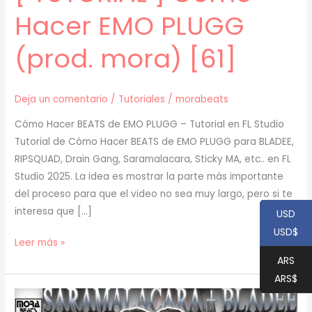
Hacer EMO PLUGG
(prod. mora) [61]
Deja un comentario
/
Tutoriales
/
morabeats
Cómo Hacer BEATS de EMO PLUGG – Tutorial en FL Studio
Tutorial de Cómo Hacer BEATS de EMO PLUGG para BLADEE,
RIPSQUAD, Drain Gang, Saramalacara, Sticky MA, etc.. en FL
Studio 2025. La idea es mostrar la parte más importante
del proceso para que el video no sea muy largo, pero si te
interesa que […]
USD
USD$
[
Leer más »
TUTORIAL
ARS
]
ARS$
Cómo
Hacer