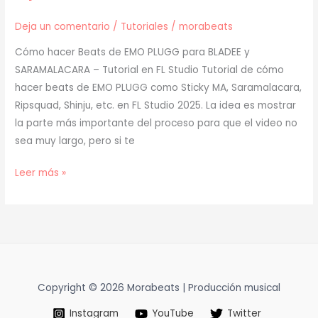
Deja un comentario
/
Tutoriales
/
morabeats
Cómo hacer Beats de EMO PLUGG para BLADEE y
SARAMALACARA – Tutorial en FL Studio Tutorial de cómo
hacer beats de EMO PLUGG como Sticky MA, Saramalacara,
Ripsquad, Shinju, etc. en FL Studio 2025. La idea es mostrar
la parte más importante del proceso para que el video no
sea muy largo, pero si te
[
Leer más »
TUTORIAL
]
Cómo
Hacer
BEATS
de
Copyright © 2026 Morabeats | Producción musical
EMO
Instagram
YouTube
Twitter
PLUGG