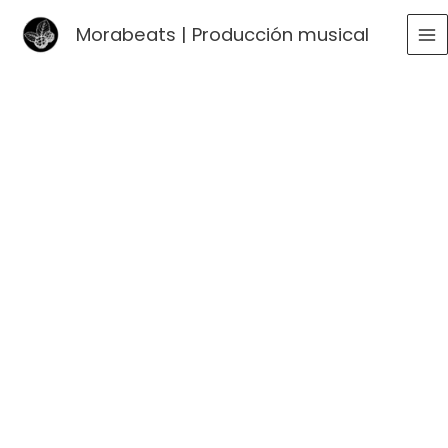
Ir
Morabeats | Producción musical
al
MA
contenido
ME