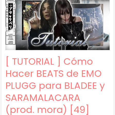
EMO
PLUGG
(prod.
mora)
[61]
[ TUTORIAL ] Cómo
Hacer BEATS de EMO
PLUGG para BLADEE y
SARAMALACARA
(prod. mora) [49]