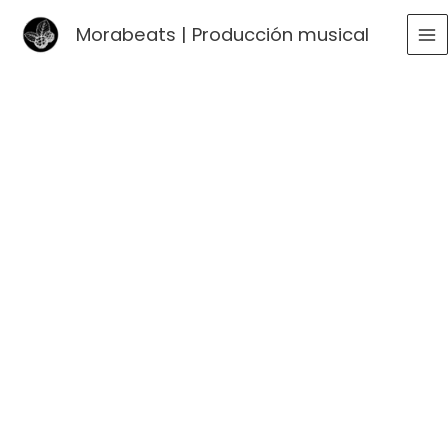
Ir
Morabeats | Producción musical
al
MA
contenido
ME