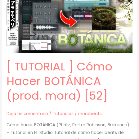
pt.
2
(prod.
mora)
[53]
[ TUTORIAL ] Cómo
Hacer BOTÁNICA
(prod. mora) [52]
Deja un comentario
/
Tutoriales
/
morabeats
Cómo hacer BOTÁNICA (Phritz, Porter Robinson, Brakence)
– Tutorial en FL Studio Tutorial de cómo hacer beats de