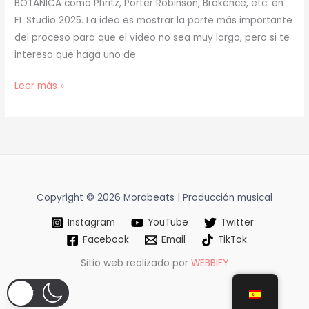
BOTÁNICA como Phritz, Porter Robinson, Brakence, etc. en
FL Studio 2025. La idea es mostrar la parte más importante
del proceso para que el video no sea muy largo, pero si te
interesa que haga uno de
[
Leer más »
TUTORIAL
]
Cómo
Hacer
BOTÁNICA
(prod.
Copyright © 2026 Morabeats | Producción musical
mora)
Instagram
YouTube
Twitter
[52]
Facebook
Email
TikTok
Sitio web realizado por
WEBBIFY