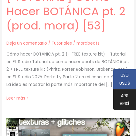
Hacer BOTÁNICA pt. 2
(prod. mora) [53]
Deja un comentario
/
Tutoriales
/
morabeats
Cómo hacer BOTÁNICA pt. 2 (+ FREE texture kit) – Tutorial
en FL Studio Tutorial de cómo hacer beats de BOTÁNICA pt.
2 + FREE texture kit (Phritz, Porter Robinson, Brakence, etc.)
USD
en FL Studio 2025. Parte 1 y Parte 2 en mi canal de Youtube.
USD$
La idea es mostrar la parte más importante del […]
ARS
[
Leer más »
ARS$
TUTORIAL
]
Cómo
Hacer
BOTÁNICA