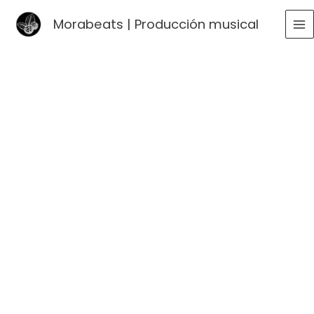
Ir
Morabeats | Producción musical
al
MA
contenido
ME