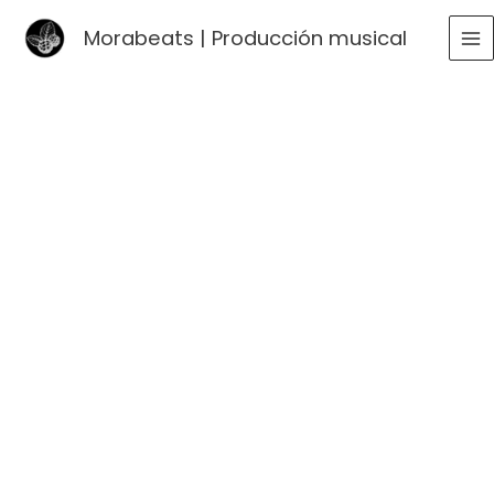
Ir
Morabeats | Producción musical
al
MA
contenido
ME