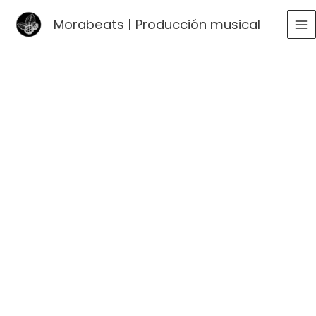
Ir
Morabeats | Producción musical
al
MA
contenido
ME