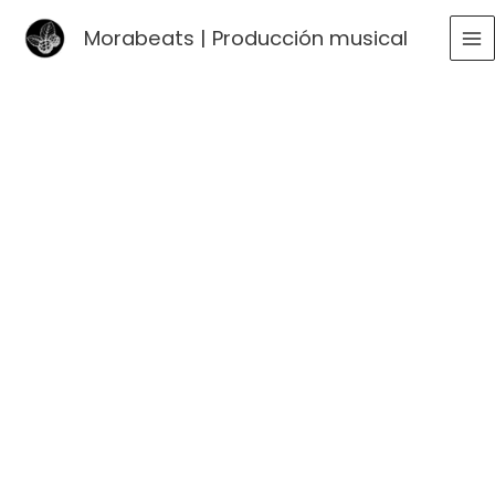
Ir
Morabeats | Producción musical
al
MA
contenido
ME