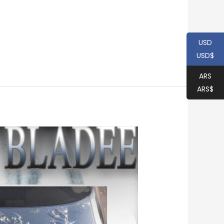
USD
USD$
ARS
ARS$