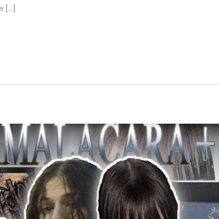
e […]