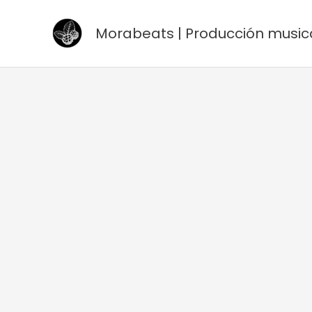
Ir
al
Morabeats | Producción music
contenido