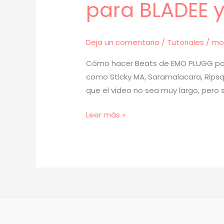
para BLADEE 
Deja un comentario
/
Tutoriales
/
mo
Cómo hacer Beats de EMO PLUGG para
como Sticky MA, Saramalacara, Ripsqu
que el video no sea muy largo, pero s
[
Leer más »
TUTORIAL
]
Cómo
Hacer
BEATS
de
EMO
PLUGG