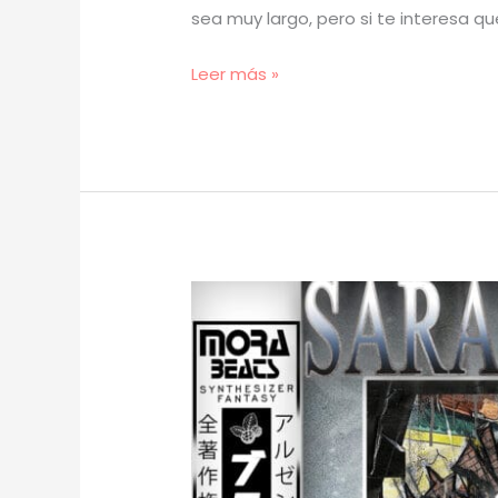
sea muy largo, pero si te interesa qu
[
Leer más »
TUTORIAL
]
Cómo
Hacer
EMO
PLUGG
(prod.
mora)
[61]