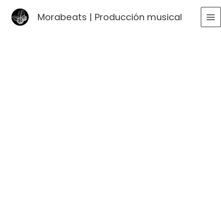
Ir
Morabeats | Producción musical
al
MA
contenido
ME