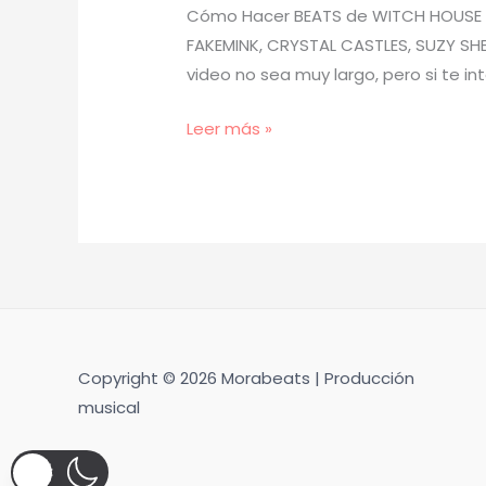
Cómo Hacer BEATS de WITCH HOUSE – 
FAKEMINK, CRYSTAL CASTLES, SUZY SHEE
video no sea muy largo, pero si te in
[
Leer más »
TUTORIAL
]
Cómo
Hacer
BEATS
de
WITCH
HOUSE
Copyright © 2026 Morabeats | Producción
para
musical
FAKEMINK
y
CRYSTAL