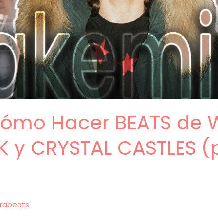
 Cómo Hacer BEATS de
K y CRYSTAL CASTLES (
rabeats