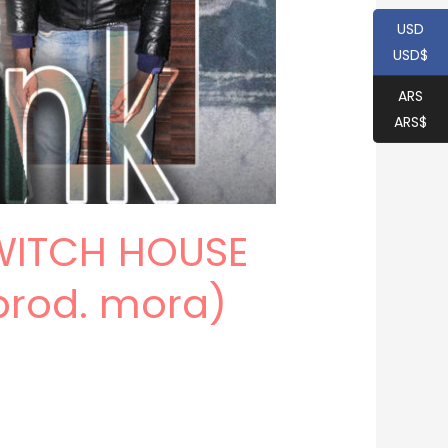
USD
USD$
ARS
ARS$
 WITCH HOUSE
prod. mora)