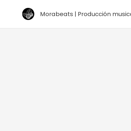
Ir
al
Morabeats | Producción music
contenido