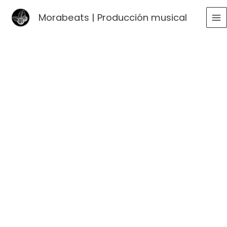
Ir
Morabeats | Producción musical
al
MA
contenido
ME