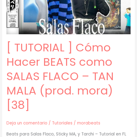
y
PERSWAVE
(prod.
mora)
[39]
[ TUTORIAL ] Cómo
Hacer BEATS como
SALAS FLACO – TAN
MALA (prod. mora)
[38]
Deja un comentario
/
Tutoriales
/
morabeats
Beats para Salas Flaco, Sticky MA, y Tarchi – Tutorial en FL