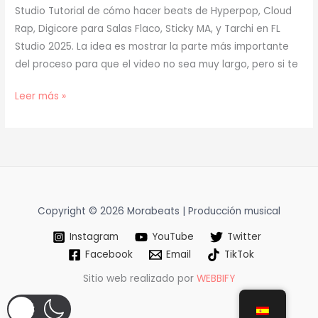
Studio Tutorial de cómo hacer beats de Hyperpop, Cloud
Rap, Digicore para Salas Flaco, Sticky MA, y Tarchi en FL
Studio 2025. La idea es mostrar la parte más importante
del proceso para que el video no sea muy largo, pero si te
[
Leer más »
TUTORIAL
]
Cómo
Hacer
BEATS
como
Copyright © 2026 Morabeats | Producción musical
SALAS
Instagram
YouTube
Twitter
FLACO
Facebook
Email
TikTok
–
TAN
Sitio web realizado por
WEBBIFY
MALA
(prod.