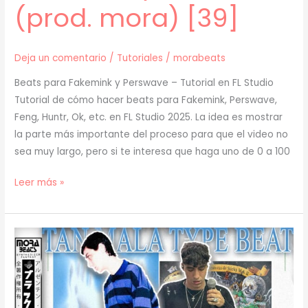
(prod. mora) [39]
Deja un comentario
/
Tutoriales
/
morabeats
Beats para Fakemink y Perswave – Tutorial en FL Studio
Tutorial de cómo hacer beats para Fakemink, Perswave,
Feng, Huntr, Ok, etc. en FL Studio 2025. La idea es mostrar
la parte más importante del proceso para que el video no
sea muy largo, pero si te interesa que haga uno de 0 a 100
[
Leer más »
TUTORIAL
]
Cómo
Hacer
BEATS
para
FAKEMINK