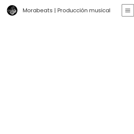
Ir
Morabeats | Producción musical
al
MA
contenido
ME