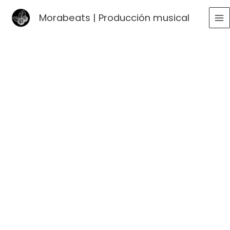
Ir
Morabeats | Producción musical
al
MA
contenido
ME