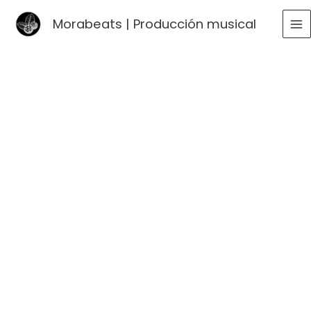
Ir
Morabeats | Producción musical
al
MA
contenido
ME