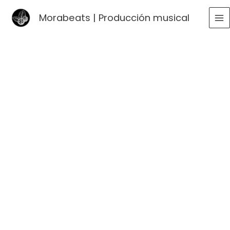
Ir
Morabeats | Producción musical
al
MA
contenido
ME