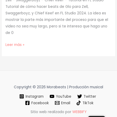
Zell – Swaggerboyz – Chief Keef – Tutorial en FL Studio
Tutorial de cómo hacer beats de Glo para Zell,
Swaggerboyz, y Chief Keef en FL Studio 2024. La idea es
mostrar la parte más importante del proceso para que el
video no sea muy largo, pero si te interesa que haga uno
de 0
[
Leer más »
TUTORIAL
]
Cómo
hacer
BEATS
de
Copyright © 2026 Morabeats | Producción musical
GLO
Instagram
YouTube
Twitter
para
Facebook
Email
TikTok
ZELL,
SWAGGERBOYZ,
Sitio web realizado por
WEBBIFY
CHIEF