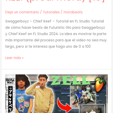
Deja un comentario
/
Tutoriales
/
morabeats
Swaggerboyz – Chief Keef – Tutorial en FL Studio Tutorial
de cómo hacer beats de Futuristic Glo para Swaggerboyz
y Chief Keef en FL Studio 2024. La idea es mostrar la parte
más importante del proceso para que el video no sea muy
largo, pero si te interesa que haga uno de 0 a 100
[
Leer más »
TUTORIAL
]
Cómo
hacer
BEATS
de
FUTURISTIC
GLO