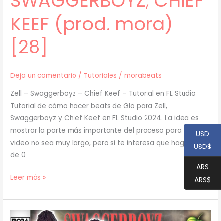
SWAGGERBOYZ, CHIEF
KEEF (prod. mora)
[28]
Deja un comentario
/
Tutoriales
/
morabeats
Zell – Swaggerboyz – Chief Keef – Tutorial en FL Studio
Tutorial de cómo hacer beats de Glo para Zell,
Swaggerboyz y Chief Keef en FL Studio 2024. La idea es
mostrar la parte más importante del proceso para que el
USD
video no sea muy largo, pero si te interesa que haga uno
USD$
de 0
ARS
[
Leer más »
ARS$
TUTORIAL
]
Cómo