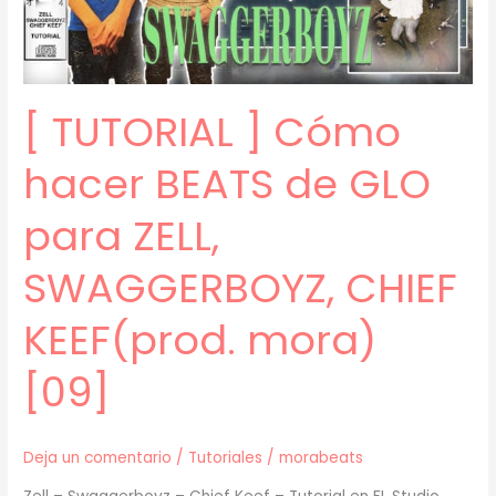
para
SWAGGERBOYZ,
CHIEF
KEEF(prod.
[ TUTORIAL ] Cómo
mora)
[10]
hacer BEATS de GLO
para ZELL,
SWAGGERBOYZ, CHIEF
KEEF(prod. mora)
[09]
Deja un comentario
/
Tutoriales
/
morabeats