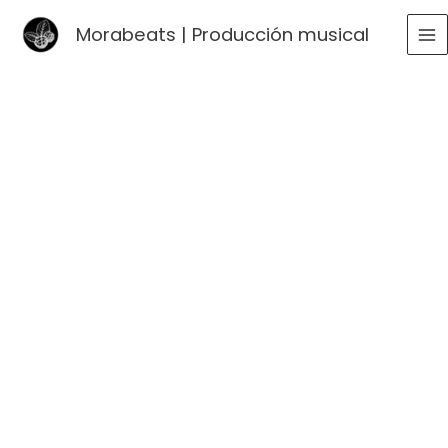
Ir
Morabeats | Producción musical
al
MA
contenido
ME