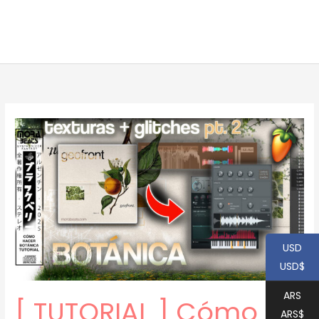
USD
USD$
ARS
[ TUTORIAL ] Cómo
ARS$