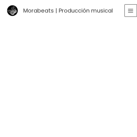
Ir
Morabeats | Producción musical
al
MA
contenido
ME