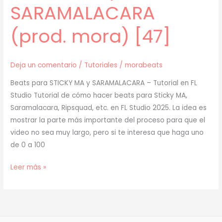
SARAMALACARA
(prod. mora) [47]
Deja un comentario
/
Tutoriales
/
morabeats
Beats para STICKY MA y SARAMALACARA – Tutorial en FL
Studio Tutorial de cómo hacer beats para Sticky MA,
Saramalacara, Ripsquad, etc. en FL Studio 2025. La idea es
mostrar la parte más importante del proceso para que el
video no sea muy largo, pero si te interesa que haga uno
de 0 a 100
[
Leer más »
TUTORIAL
]
Cómo
Hacer