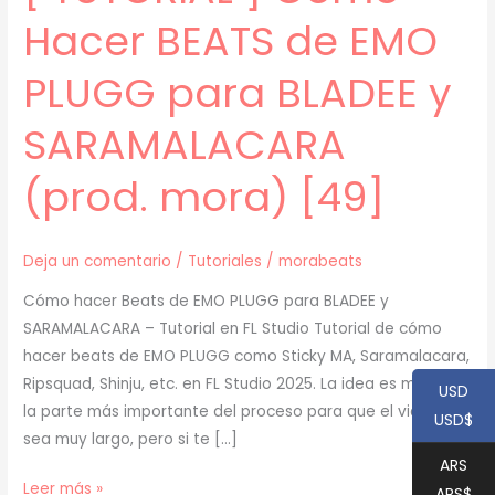
Hacer BEATS de EMO
PLUGG para BLADEE y
SARAMALACARA
(prod. mora) [49]
Deja un comentario
/
Tutoriales
/
morabeats
Cómo hacer Beats de EMO PLUGG para BLADEE y
SARAMALACARA – Tutorial en FL Studio Tutorial de cómo
hacer beats de EMO PLUGG como Sticky MA, Saramalacara,
Ripsquad, Shinju, etc. en FL Studio 2025. La idea es mostrar
USD
la parte más importante del proceso para que el video no
USD$
sea muy largo, pero si te […]
ARS
[
Leer más »
ARS$