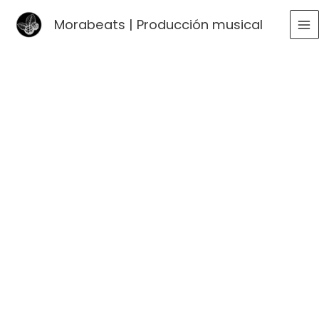
Ir
Morabeats | Producción musical
al
MA
contenido
ME