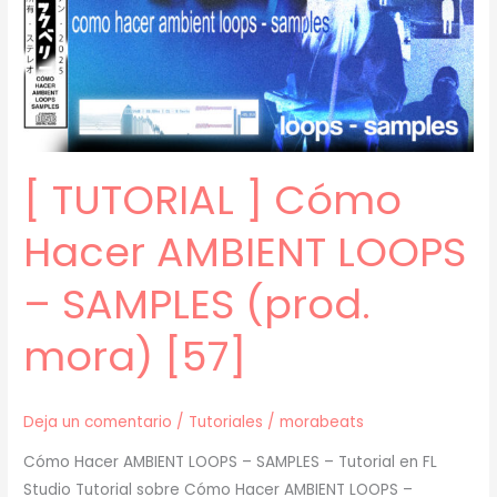
–
SAMPLES
Con
VOCES
(prod.
mora)
[ TUTORIAL ] Cómo
[58]
Hacer AMBIENT LOOPS
– SAMPLES (prod.
mora) [57]
Deja un comentario
/
Tutoriales
/
morabeats
Cómo Hacer AMBIENT LOOPS – SAMPLES – Tutorial en FL
Studio Tutorial sobre Cómo Hacer AMBIENT LOOPS –