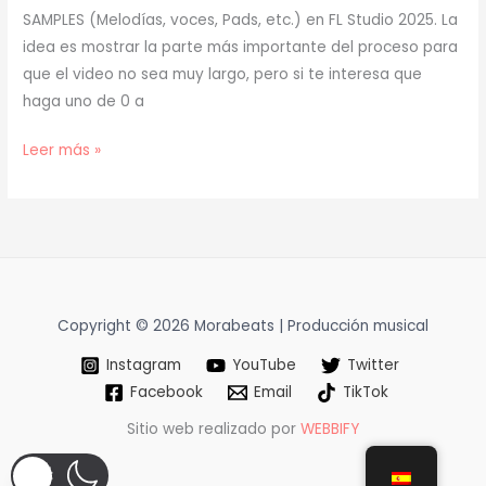
SAMPLES (Melodías, voces, Pads, etc.) en FL Studio 2025. La
idea es mostrar la parte más importante del proceso para
que el video no sea muy largo, pero si te interesa que
haga uno de 0 a
[
Leer más »
TUTORIAL
]
Cómo
Hacer
AMBIENT
LOOPS
Copyright © 2026 Morabeats | Producción musical
–
Instagram
YouTube
Twitter
SAMPLES
Facebook
Email
TikTok
(prod.
mora)
Sitio web realizado por
WEBBIFY
[57]