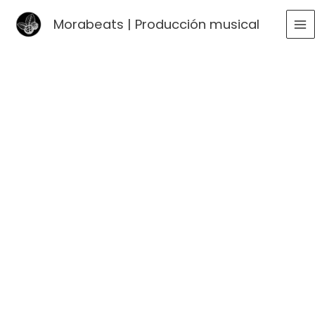
Ir
Morabeats | Producción musical
al
MA
contenido
ME