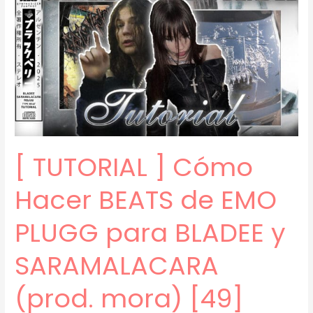
EMO
PLUGG
(prod.
mora)
[61]
[ TUTORIAL ] Cómo
Hacer BEATS de EMO
PLUGG para BLADEE y
SARAMALACARA
(prod. mora) [49]