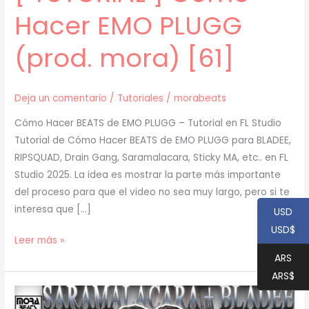
Hacer EMO PLUGG
(prod. mora) [61]
Deja un comentario
/
Tutoriales
/
morabeats
Cómo Hacer BEATS de EMO PLUGG – Tutorial en FL Studio
Tutorial de Cómo Hacer BEATS de EMO PLUGG para BLADEE,
RIPSQUAD, Drain Gang, Saramalacara, Sticky MA, etc.. en FL
Studio 2025. La idea es mostrar la parte más importante
del proceso para que el video no sea muy largo, pero si te
interesa que […]
USD
USD$
[
Leer más »
TUTORIAL
ARS
]
ARS$
Cómo
Hacer