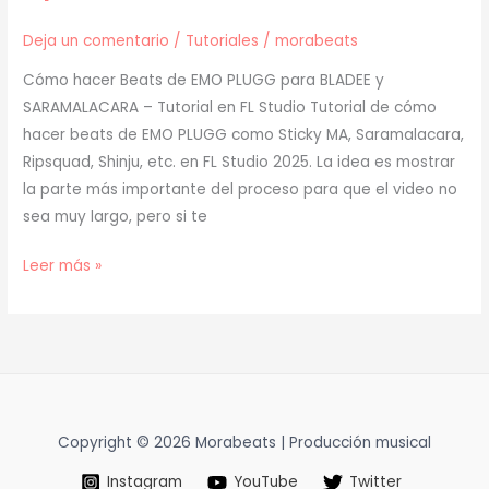
Deja un comentario
/
Tutoriales
/
morabeats
Cómo hacer Beats de EMO PLUGG para BLADEE y
SARAMALACARA – Tutorial en FL Studio Tutorial de cómo
hacer beats de EMO PLUGG como Sticky MA, Saramalacara,
Ripsquad, Shinju, etc. en FL Studio 2025. La idea es mostrar
la parte más importante del proceso para que el video no
sea muy largo, pero si te
[
Leer más »
TUTORIAL
]
Cómo
Hacer
BEATS
de
Copyright © 2026 Morabeats | Producción musical
EMO
Instagram
YouTube
Twitter
PLUGG