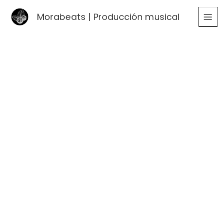
Ir
Morabeats | Producción musical
al
MA
contenido
ME