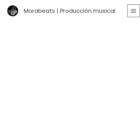
Ir
Morabeats | Producción musical
al
MA
contenido
ME