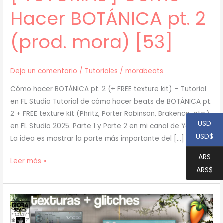
Hacer BOTÁNICA pt. 2
(prod. mora) [53]
Deja un comentario
/
Tutoriales
/
morabeats
Cómo hacer BOTÁNICA pt. 2 (+ FREE texture kit) – Tutorial
en FL Studio Tutorial de cómo hacer beats de BOTÁNICA pt.
2 + FREE texture kit (Phritz, Porter Robinson, Brakence, etc.)
USD
en FL Studio 2025. Parte 1 y Parte 2 en mi canal de Youtube.
USD$
La idea es mostrar la parte más importante del […]
ARS
[
Leer más »
ARS$
TUTORIAL
]
Cómo
Hacer
BOTÁNICA