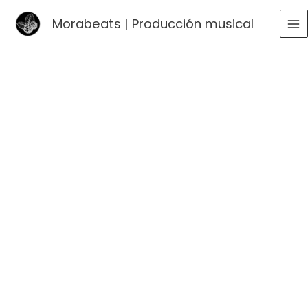
Ir
Morabeats | Producción musical
al
MA
contenido
ME