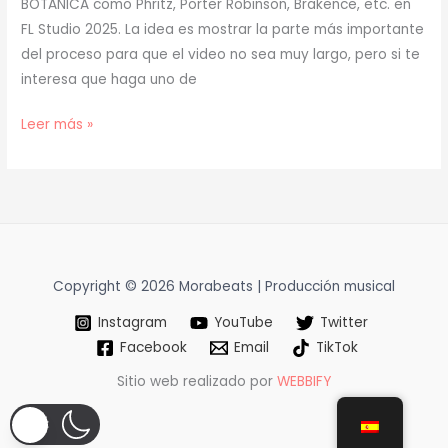
BOTÁNICA como Phritz, Porter Robinson, Brakence, etc. en
FL Studio 2025. La idea es mostrar la parte más importante
del proceso para que el video no sea muy largo, pero si te
interesa que haga uno de
[
Leer más »
TUTORIAL
]
Cómo
Hacer
BOTÁNICA
(prod.
Copyright © 2026 Morabeats | Producción musical
mora)
Instagram
YouTube
Twitter
[52]
Facebook
Email
TikTok
Sitio web realizado por
WEBBIFY