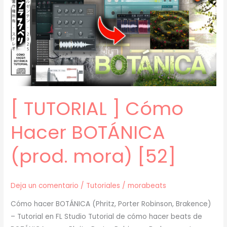
pt.
2
(prod.
mora)
[53]
[ TUTORIAL ] Cómo
Hacer BOTÁNICA
(prod. mora) [52]
Deja un comentario
/
Tutoriales
/
morabeats
Cómo hacer BOTÁNICA (Phritz, Porter Robinson, Brakence)
– Tutorial en FL Studio Tutorial de cómo hacer beats de