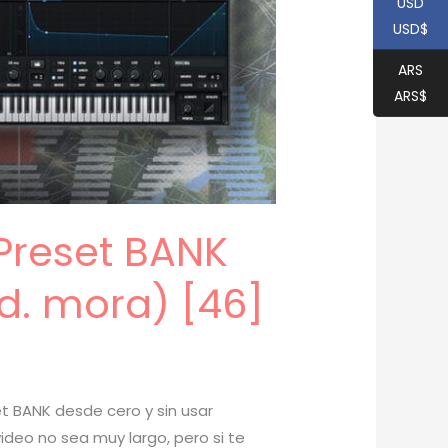
USD
USD$
ARS
ARS$
Preset BANK
od. mora) [46]
t BANK desde cero y sin usar
ideo no sea muy largo, pero si te