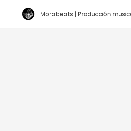
Ir
al
Morabeats | Producción music
contenido