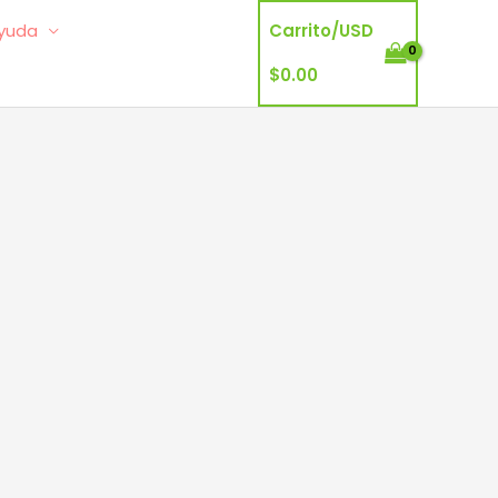
yuda
Carrito/
USD
$
0.00