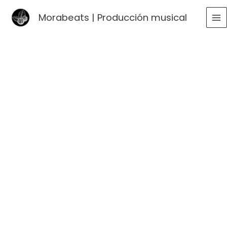
Ir
Morabeats | Producción musical
al
MA
contenido
ME