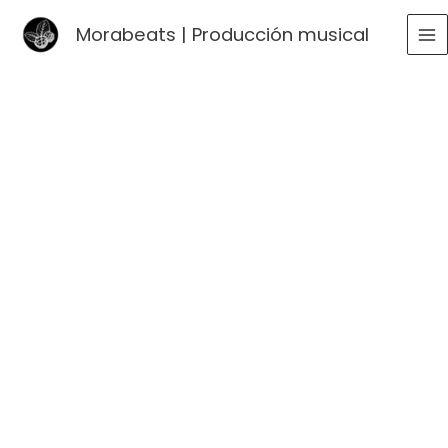
Ir
Morabeats | Producción musical
al
MA
contenido
ME