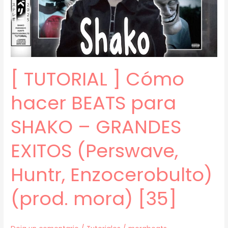
para
Clúster
y
Duki
–
[ TUTORIAL ] Cómo
5202
(prod.
hacer BEATS para
mora)
[36]
SHAKO – GRANDES
EXITOS (Perswave,
Huntr, Enzocerobulto)
(prod. mora) [35]