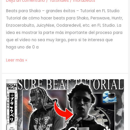
Deja un comentario
/
Tutoriales
/
morabeats
Beats para Shako – grandes éxitos – Tutorial en FL Studio
Tutorial de cómo hacer beats para Shako, Perswave, Huntr,
Enzocerobulto, JuicyNise, Oodaredevil, etc. en FL Studio. La
idea es mostrar la parte más importante del proceso para
que el video no sea muy largo, pero si te interesa que
haga uno de 0 a
[
Leer más »
TUTORIAL
]
Cómo
hacer
BEATS
para
SHAKO
–
GRANDES