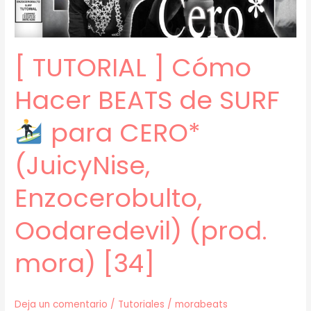
EXITOS
(Perswave,
Huntr,
[ TUTORIAL ] Cómo
Enzocerobulto)
(prod.
Hacer BEATS de SURF
mora)
[35]
para CERO*
(JuicyNise,
Enzocerobulto,
Oodaredevil) (prod.
mora) [34]
Deja un comentario
/
Tutoriales
/
morabeats