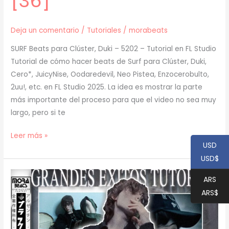
[36]
Deja un comentario
/
Tutoriales
/
morabeats
SURF Beats para Clúster, Duki – 5202 – Tutorial en FL Studio
Tutorial de cómo hacer beats de Surf para Clúster, Duki,
Cero*, JuicyNise, Oodaredevil, Neo Pistea, Enzocerobulto,
2uu!, etc. en FL Studio 2025. La idea es mostrar la parte
más importante del proceso para que el video no sea muy
largo, pero si te
[
Leer más »
USD
TUTORIAL
USD$
]
Cómo
ARS
Hacer
ARS$
BEATS
de
SURF