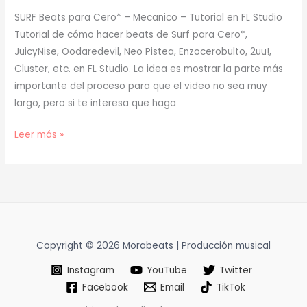
SURF Beats para Cero* – Mecanico – Tutorial en FL Studio
Tutorial de cómo hacer beats de Surf para Cero*,
JuicyNise, Oodaredevil, Neo Pistea, Enzocerobulto, 2uu!,
Cluster, etc. en FL Studio. La idea es mostrar la parte más
importante del proceso para que el video no sea muy
largo, pero si te interesa que haga
[
Leer más »
TUTORIAL
]
Cómo
Hacer
BEATS
de
Copyright © 2026 Morabeats | Producción musical
SURF
Instagram
YouTube
Twitter
Facebook
Email
TikTok
para
CERO*