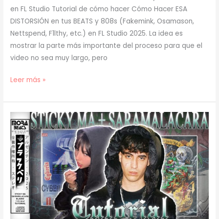
en FL Studio Tutorial de cómo hacer Cómo Hacer ESA
DISTORSIÓN en tus BEATS y 808s (Fakemink, Osamason,
Nettspend, F1lthy, etc.) en FL Studio 2025. La idea es
mostrar la parte más importante del proceso para que el
video no sea muy largo, pero
[
Leer más »
TUTORIAL
]
Cómo
Hacer
ESA
DISTORSIÓN
en
tus
BEATS
y
808s