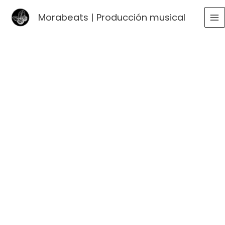
Ir
Morabeats | Producción musical
al
MA
contenido
ME