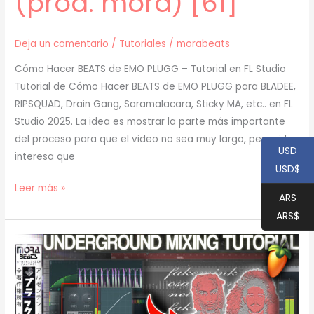
(prod. mora) [61]
Deja un comentario
/
Tutoriales
/
morabeats
Cómo Hacer BEATS de EMO PLUGG – Tutorial en FL Studio
Tutorial de Cómo Hacer BEATS de EMO PLUGG para BLADEE,
RIPSQUAD, Drain Gang, Saramalacara, Sticky MA, etc.. en FL
Studio 2025. La idea es mostrar la parte más importante
del proceso para que el video no sea muy largo, pero si te
USD
interesa que
USD$
[
Leer más »
ARS
TUTORIAL
ARS$
]
Cómo
Hacer
EMO
PLUGG
(prod.