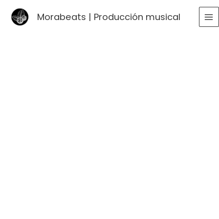
Ir
Morabeats | Producción musical
al
MA
contenido
ME