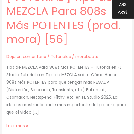
ARS
MEZCLA Para 808s
ARS$
Más POTENTES (prod.
mora) [56]
Deja un comentario
/
Tutoriales
/
morabeats
Tips de MEZCLA Para 808s Más POTENTES – Tutorial en FL
Studio Tutorial con Tips de MEZCLA sobre Cómo Hacer
808s Más POTENTES para que tengan más PEGADA
(Distorsión, Sidechain, Transients, etc.) Fakemink,
Osamason, Nettspend, F1lthy, etc. en FL Studio 2025. La
idea es mostrar la parte más importante del proceso para
que el video […]
[
Leer más »
TUTORIAL