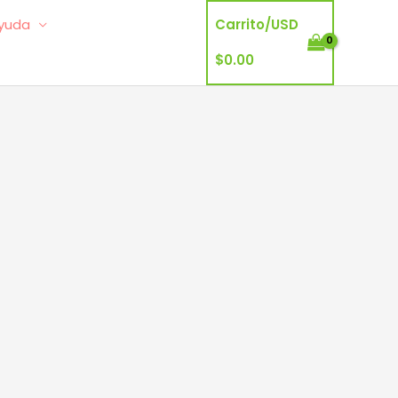
yuda
Carrito/
USD
$
0.00