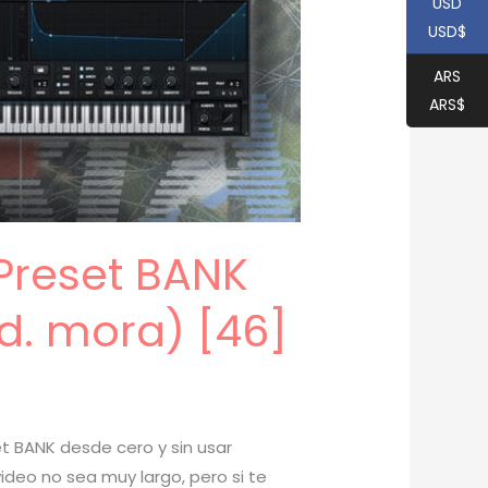
USD
USD$
ARS
ARS$
Preset BANK
od. mora) [46]
t BANK desde cero y sin usar
ideo no sea muy largo, pero si te