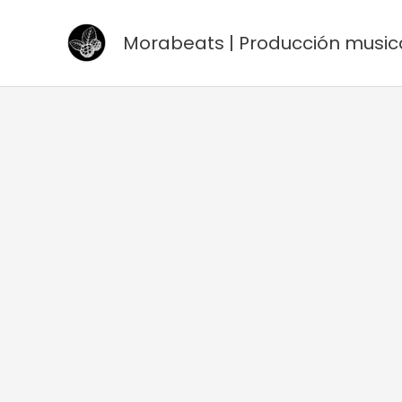
Ir
al
Morabeats | Producción music
contenido