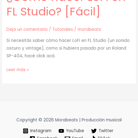
FL Studio? [Fácil]
Deja un comentario
/
Tutoriales
/
morabeats
Si necesitás saber cómo hacer LoFi en FL Studio (un sonido
oscuro y vintage), como si hubiera pasado por un Roland
SP-404, hacé click acá.
¿Cómo
Leer más »
hacer
LoFi
en
FL
Studio?
[Fácil]
Copyright © 2026 Morabeats | Producción musical
Instagram
YouTube
Twitter