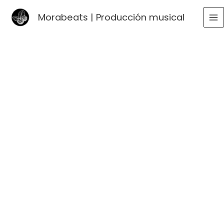
Ir
Morabeats | Producción musical
al
MA
contenido
ME