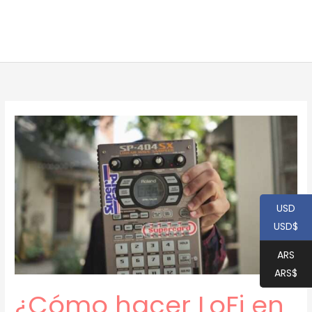
USD
USD$
ARS
ARS$
¿Cómo hacer LoFi en