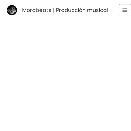
Ir
Morabeats | Producción musical
al
MA
contenido
ME