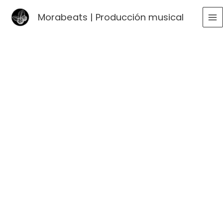
Ir
Morabeats | Producción musical
al
MA
contenido
ME